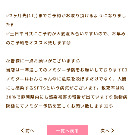
✅2ヶ月先(1月)までご予約がお取り頂けるようになりまし
た❣️
✅土日平日共にご予約が大変混み合いやすいので、お早め
のご予約をオススメ致します😊
⚠️皆様に一点お願いがございます⚠️
当店は一年通してのノミダニ予防をお願いしております🙇‍♀️
ノミダニはわんちゃん🐶に危険を及ぼすだけでなく、人間
にも感染するSFTSという病気がございます。致死率は約
30%で静岡県内にも感染被害の報告が出ています💦動物病
院🏥にてノミダニ予防を宜しくお願い致します🙇‍♀️💦
一覧へ戻る
前へ
次へ